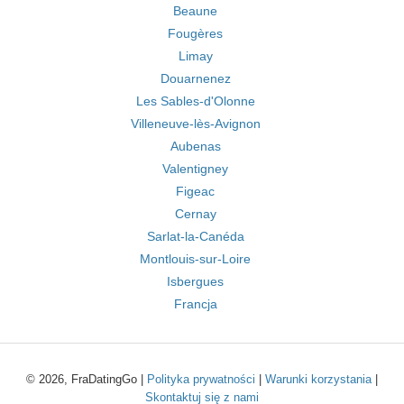
Beaune
Fougères
Limay
Douarnenez
Les Sables-d'Olonne
Villeneuve-lès-Avignon
Aubenas
Valentigney
Figeac
Cernay
Sarlat-la-Canéda
Montlouis-sur-Loire
Isbergues
Francja
© 2026, FraDatingGo |
Polityka prywatności
|
Warunki korzystania
|
Skontaktuj się z nami