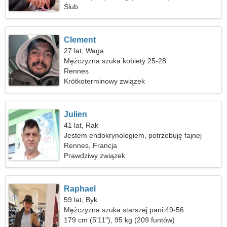
Ślub
Clement
27 lat, Waga
Mężczyzna szuka kobiety 25-28
Rennes
Krótkoterminowy związek
Julien
41 lat, Rak
Jestem endokrynologiem, potrzebuję fajnej
kobiety
Rennes, Francja
Prawdziwy związek
Raphael
59 lat, Byk
Mężczyzna szuka starszej pani 49-56
179 cm (5'11"), 95 kg (209 funtów)