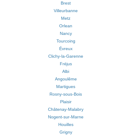
Brest
Villeurbanne
Metz
Orlean
Nancy
Tourcoing
Évreux
Clichy-la-Garenne
Fréjus
Albi
Angoulême
Martigues
Rosny-sous-Bois
Plaisir
Châtenay-Malabry
Nogent-sur-Marne
Houilles
Grigny