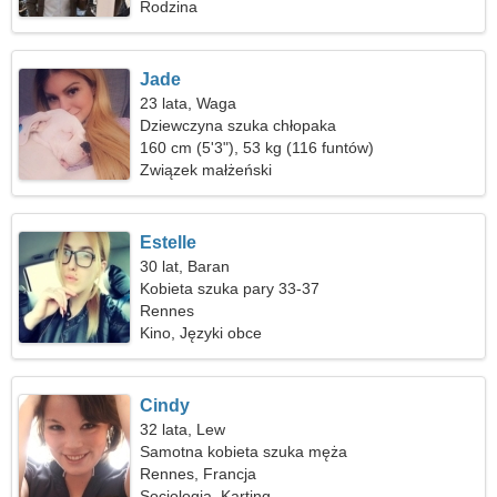
Rodzina
Jade
23 lata, Waga
Dziewczyna szuka chłopaka
160 cm (5'3"), 53 kg (116 funtów)
Związek małżeński
Estelle
30 lat, Baran
Kobieta szuka pary 33-37
Rennes
Kino, Języki obce
Cindy
32 lata, Lew
Samotna kobieta szuka męża
Rennes, Francja
Socjologia, Karting