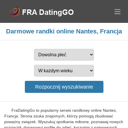
Darmowe randki online Nantes, Francja
FraDatingGo to popularny serwis randkowy online Nantes,
Francja. Strona szuka znajomych, którzy pomogą zbudować
poważny związek. Wyszukuj spotkania miłosne, poznawaj nowych
przyjaciół, dopasowuj profile do zdjęć, korzystaj z najnowszych