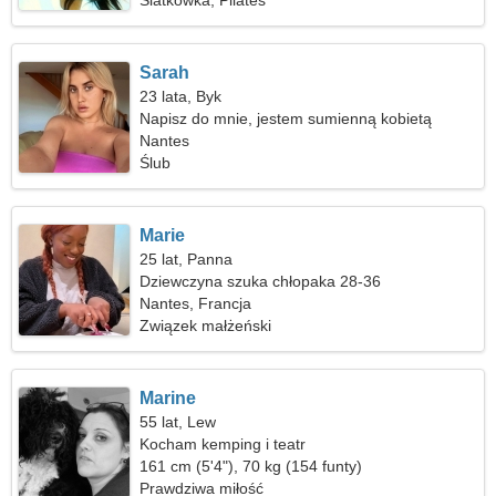
Siatkówka, Pilates
Sarah
23 lata, Byk
Napisz do mnie, jestem sumienną kobietą
Nantes
Ślub
Marie
25 lat, Panna
Dziewczyna szuka chłopaka 28-36
Nantes, Francja
Związek małżeński
Marine
55 lat, Lew
Kocham kemping i teatr
161 cm (5'4"), 70 kg (154 funty)
Prawdziwa miłość