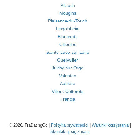
Allauch
Mougins
Plaisance-du-Touch
Lingolsheim
Blancarde
Ollioules
Sainte-Luce-sur-Loire
Guebwiller
Juvisy-sur-Orge
Valenton
Aubière
Villers-Cotterêts
Francja
© 2026, FraDatingGo |
Polityka prywatności
|
Warunki korzystania
|
Skontaktuj się z nami