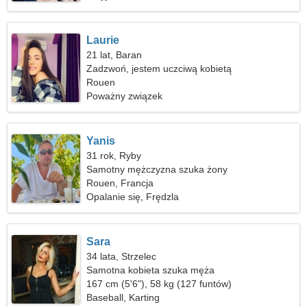
Laurie
21 lat, Baran
Zadzwoń, jestem uczciwą kobietą
Rouen
Poważny związek
Yanis
31 rok, Ryby
Samotny mężczyzna szuka żony
Rouen, Francja
Opalanie się, Frędzla
Sara
34 lata, Strzelec
Samotna kobieta szuka męża
167 cm (5'6"), 58 kg (127 funtów)
Baseball, Karting