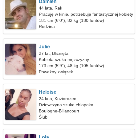
Damien
44 lata, Rak
Pracuję w kinie, potrzebuję fantastycznej kobiety
181 cm (6'0"), 82 kg (180 funtów)
Rodzina
Julie
27 lat, Bliźnięta
Kobieta szuka mężczyzny
173 cm (5'9"), 48 kg (105 funtów)
Poważny związek
Heloise
24 lata, Koziorożec
Dziewczyna szuka chłopaka
Boulogne-Billancourt
Ślub
Lola