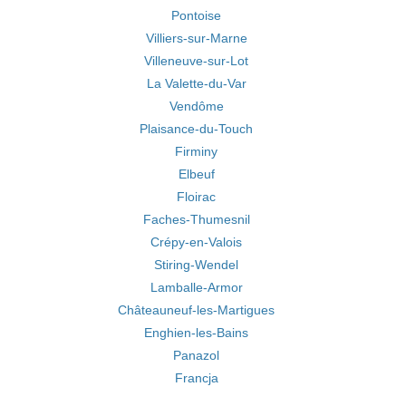
Pontoise
Villiers-sur-Marne
Villeneuve-sur-Lot
La Valette-du-Var
Vendôme
Plaisance-du-Touch
Firminy
Elbeuf
Floirac
Faches-Thumesnil
Crépy-en-Valois
Stiring-Wendel
Lamballe-Armor
Châteauneuf-les-Martigues
Enghien-les-Bains
Panazol
Francja