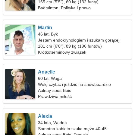
165 cm (5'5"), 60 kg (132 funty)
Badminton, Polityka i prawo
Martin
46 lat, Byk
Jestem endokrynologiem i szukam gorącej
kobiety
181 cm (6'0"), 89 kg (196 funtów)
Krótkoterminowy związek
Anaelle
60 lat, Waga
Wolę czytać i jeździć na snowboardzie
Aulnay-sous-Bois
Prawdziwa miłość
Alexia
34 lata, Wodnik
Samotna kobieta szuka męża 40-45
Aulnay-sous-Bois, Francja