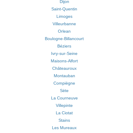
Dijon
Saint-Quentin
Limoges
Villeurbanne
Orlean
Boulogne-Billancourt
Béziers
Ivry-sur-Seine
Maisons-Alfort
Châteauroux
Montauban
Compiègne
Sète
La Courneuve
Villepinte
La Ciotat
Stains
Les Mureaux