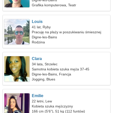
Digne-les-Bains
Grafika komputerowa, Teatr
Louis
41 lat, Ryby
Pracuję na plaży w poszukiwaniu śmiesznej
kobiety
Digne-les-Bains
Rodzina
Clara
34 lata, Strzelec
Samotna kobieta szuka męża 37-45
Digne-les-Bains, Francja
Jogging, Blues
Emilie
22 letni, Lew
Kobieta szuka mężczyzny
166 cm (5'6"), 51 kg (112 funtów)