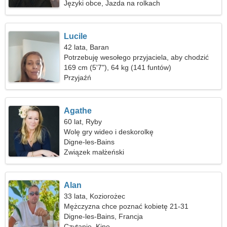
Języki obce, Jazda na rolkach
Lucile
42 lata, Baran
Potrzebuję wesołego przyjaciela, aby chodzić
razem
169 cm (5'7"), 64 kg (141 funtów)
Przyjaźń
Agathe
60 lat, Ryby
Wolę gry wideo i deskorolkę
Digne-les-Bains
Związek małżeński
Alan
33 lata, Koziorożec
Mężczyzna chce poznać kobietę 21-31
Digne-les-Bains, Francja
Czytanie, Kino