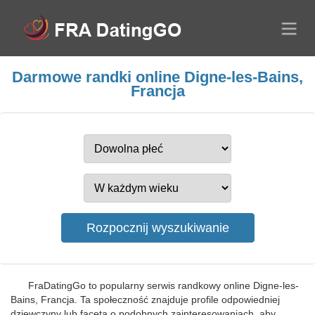
Darmowe randki online Digne-les-Bains,
Francja
FraDatingGo to popularny serwis randkowy online Digne-les-
Bains, Francja. Ta społeczność znajduje profile odpowiedniej
dziewczyny lub faceta o podobnych zainteresowaniach, aby