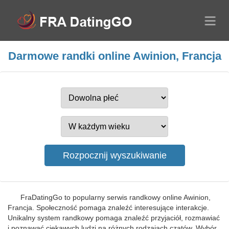
Darmowe randki online Awinion, Francja
FraDatingGo to popularny serwis randkowy online Awinion,
Francja. Społeczność pomaga znaleźć interesujące interakcje.
Unikalny system randkowy pomaga znaleźć przyjaciół, rozmawiać
i poznawać ciekawych ludzi na różnych rodzajach czatów. Wybór