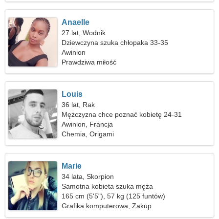
Anaelle
27 lat, Wodnik
Dziewczyna szuka chłopaka 33-35
Awinion
Prawdziwa miłość
Louis
36 lat, Rak
Mężczyzna chce poznać kobietę 24-31
Awinion, Francja
Chemia, Origami
Marie
34 lata, Skorpion
Samotna kobieta szuka męża
165 cm (5'5"), 57 kg (125 funtów)
Grafika komputerowa, Zakup