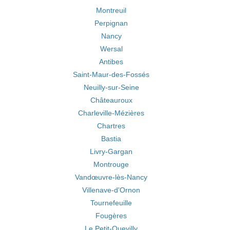
Montreuil
Perpignan
Nancy
Wersal
Antibes
Saint-Maur-des-Fossés
Neuilly-sur-Seine
Châteauroux
Charleville-Mézières
Chartres
Bastia
Livry-Gargan
Montrouge
Vandœuvre-lès-Nancy
Villenave-d'Ornon
Tournefeuille
Fougères
Le Petit-Quevilly