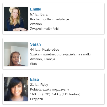
Emilie
57 lat, Baran
Kocham golfa i medytację
Awinion
Związek małżeński
Sarah
44 lata, Koziorożec
Szukam świetnego przyjaciela na randki
Awinion, Francja
Ślub
Elisa
21 lat, Ryby
Kobieta szuka mężczyzny
160 cm (5'3"), 54 kg (119 funtów)
Przyjaźń