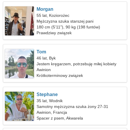
Morgan
55 lat, Koziorożec
Mężczyzna szuka starszej pani
180 cm (5'11"), 90 kg (198 funtów)
Prawdziwy związek
Tom
46 lat, Byk
Jestem kręgarzem, potrzebuję miłej kobiety
Awinion
Krótkoterminowy związek
Stephane
35 lat, Wodnik
Samotny mężczyzna szuka żony 27-31
Awinion, Francja
Spacer z psem, Akwarela